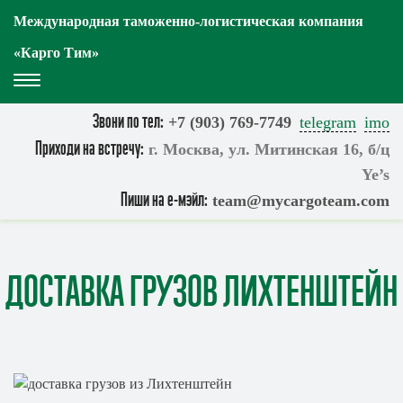
Международная таможенно-логистическая компания
«Карго Тим»
Toggle
Navigation
Звони по тел:
+7 (903) 769-7749
telegram
imo
Приходи на встречу:
г. Москва, ул. Митинская 16, б/ц
Ye’s
Пиши на е-мэйл:
team@mycargoteam.сom
ДОСТАВКА ГРУЗОВ ЛИХТЕНШТЕЙН