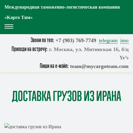
Международная таможенно-логистическая компания
«Карго Тим»
Toggle
Navigation
Звони по тел:
+7 (903) 769-7749
telegram
imo
Приходи на встречу:
г. Москва, ул. Митинская 16, б/ц
Ye’s
Пиши на е-мэйл:
team@mycargoteam.сom
ДОСТАВКА ГРУЗОВ ИЗ ИРАНА