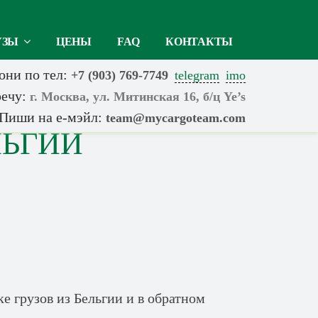
УЗЫ
ЦЕНЫ
FAQ
КОНТАКТЫ
они по тел:
+7 (903) 769-7749
telegram
imo
ечу:
г. Москва, ул. Митинская 16, б/ц Ye’s
Пиши на е-мэйл:
team@mycargoteam.сom
ЛЬГИИ
е грузов из Бельгии и в обратном